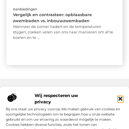
Aanbiedingen
Vergelijk en contrasteer: opblaasbare
zwembaden vs. inbouwzwembaden
Wanneer de zomer nadert en de temperaturen
stijgen, zoeken velen van ons naar manieren om af te
koelen en te ...
Wij respecteren uw
Onze informatie
privacy
Wat Zijn Goede Backlinks en Waarom Heb Jij Ze Nodig?
Hoe Kan Jij Online Geld Verdienen? Een Praktische Gids Voor Beginners
Bij ons staat uw privacy voorop.We maken gebruik van cookies en
soortgelijke technologieën om te begrijpen hoe u onze website
gebruikt én om uw ervaring zo waardevol mogelijk te maken.
Cookies hebben diverse functies, zoals het tonen van