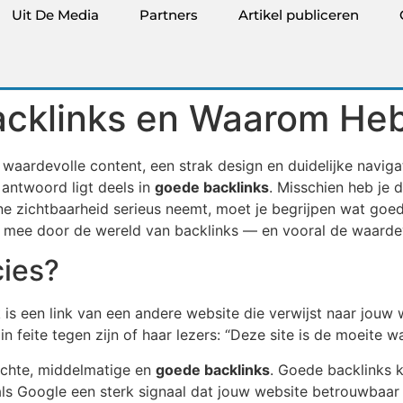
Uit De Media
Partners
Artikel publiceren
acklinks en Waarom Heb
ardevolle content, een strak design en duidelijke navigatie
 antwoord ligt deels in
goede backlinks
. Misschien heb je 
line zichtbaarheid serieus neemt, moet je begrijpen wat goed
k je mee door de wereld van backlinks — en vooral de waarde
cies?
 is een link van een andere website die verwijst naar jouw 
n feite tegen zijn of haar lezers: “Deze site is de moeite w
slechte, middelmatige en
goede backlinks
. Goede backlinks 
s Google een sterk signaal dat jouw website betrouwbaar 