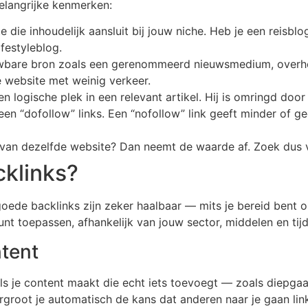
elangrijke kenmerken:
e die inhoudelijk aansluit bij jouw niche. Heb je een reisbl
ifestyleblog.
uwbare bron zoals een gerenommeerd nieuwsmedium, overhe
 website met weinig verkeer.
een logische plek in een relevant artikel. Hij is omringd doo
een “dofollow” links. Een “nofollow” link geeft minder of g
 van dezelfde website? Dan neemt de waarde af. Zoek dus v
cklinks?
goede backlinks zijn zeker haalbaar — mits je bereid bent o
nt toepassen, afhankelijk van jouw sector, middelen en tijd.
ntent
. Als je content maakt die echt iets toevoegt — zoals diepg
rgroot je automatisch de kans dat anderen naar je gaan link