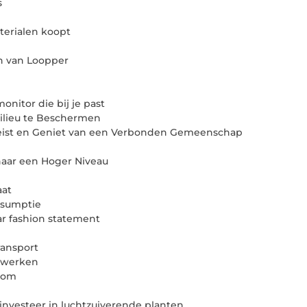
s
terialen koopt
n van Loopper
nitor die bij je past
Milieu te Beschermen
 Zeist en Geniet van een Verbonden Gemeenschap
naar een Hoger Niveau
aat
nsumptie
ar fashion statement
ransport
ewerken
.com
nvesteer in luchtzuiverende planten