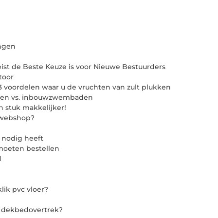
ingen
Zeist de Beste Keuze is voor Nieuwe Bestuurders
toor
3 voordelen waar u de vruchten van zult plukken
aden vs. inbouwzwembaden
n stuk makkelijker!
n webshop?
 nodig heeft
moeten bestellen
d
lik pvc vloer?
n dekbedovertrek?