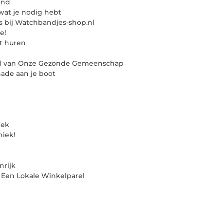
ind
 wat je nodig hebt
s bij Watchbandjes-shop.nl
e!
t huren
Lid van Onze Gezonde Gemeenschap
ade aan je boot
lek
niek!
rijk
Een Lokale Winkelparel
t