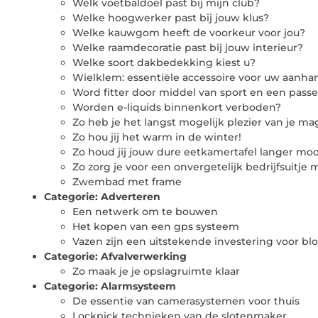
Welk voetbaldoel past bij mijn club?
Welke hoogwerker past bij jouw klus?
Welke kauwgom heeft de voorkeur voor jou?
Welke raamdecoratie past bij jouw interieur?
Welke soort dakbedekking kiest u?
Wielklem: essentiële accessoire voor uw aan
Word fitter door middel van sport en een pass
Worden e-liquids binnenkort verboden?
Zo heb je het langst mogelijk plezier van je m
Zo hou jij het warm in de winter!
Zo houd jij jouw dure eetkamertafel langer moo
Zo zorg je voor een onvergetelijk bedrijfsuitje m
Zwembad met frame
Categorie:
Adverteren
Een netwerk om te bouwen
Het kopen van een gps systeem
Vazen zijn een uitstekende investering voor b
Categorie:
Afvalverwerking
Zo maak je je opslagruimte klaar
Categorie:
Alarmsysteem
De essentie van camerasystemen voor thuis
Lockpick technieken van de slotenmaker