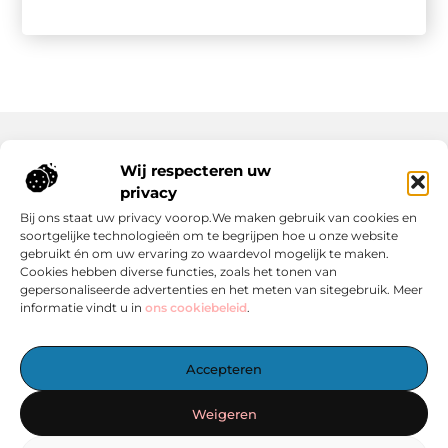
Wij respecteren uw
Onze informatie
privacy
Wat Zijn Goede Backlinks en Waarom Heb Jij Ze Nodig?
Hoe Kan Jij Online Geld Verdienen? Een Praktische Gids Voor Beginners
Bij ons staat uw privacy voorop.We maken gebruik van cookies en
soortgelijke technologieën om te begrijpen hoe u onze website
gebruikt én om uw ervaring zo waardevol mogelijk te maken.
Cookies hebben diverse functies, zoals het tonen van
gepersonaliseerde advertenties en het meten van sitegebruik. Meer
informatie vindt u in
ons cookiebeleid
.
Het Centrale Punt voor Blogs en Inspiratie
Accepteren
— Laat je inspireren door boeiende verhalen, handige tips en
informatieve artikelen – allemaal verzameld op één plek.
Weigeren
Start vandaag nog met ontdekken op linkzoekertje.nl!