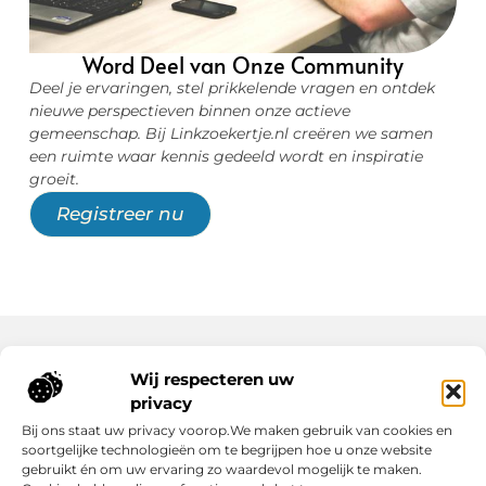
Word Deel van Onze Community
Deel je ervaringen, stel prikkelende vragen en ontdek
nieuwe perspectieven binnen onze actieve
gemeenschap. Bij Linkzoekertje.nl creëren we samen
een ruimte waar kennis gedeeld wordt en inspiratie
groeit.
Registreer nu
Wij respecteren uw
Onze informatie
privacy
Wat Zijn Goede Backlinks en Waarom Heb Jij Ze Nodig?
Hoe Kan Jij Online Geld Verdienen? Een Praktische Gids Voor Beginners
Bij ons staat uw privacy voorop.We maken gebruik van cookies en
soortgelijke technologieën om te begrijpen hoe u onze website
gebruikt én om uw ervaring zo waardevol mogelijk te maken.