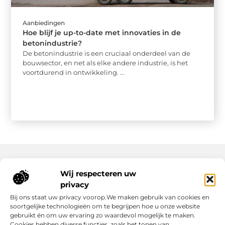
Aanbiedingen
Hoe blijf je up-to-date met innovaties in de
betonindustrie?
De betonindustrie is een cruciaal onderdeel van de
bouwsector, en net als elke andere industrie, is het
voortdurend in ontwikkeling. ...
Wij respecteren uw
Onze informatie
privacy
Wat Zijn Goede Backlinks en Waarom Heb Jij Ze Nodig?
Hoe Kan Jij Online Geld Verdienen? Een Praktische Gids Voor Beginners
Bij ons staat uw privacy voorop.We maken gebruik van cookies en
soortgelijke technologieën om te begrijpen hoe u onze website
gebruikt én om uw ervaring zo waardevol mogelijk te maken.
Cookies hebben diverse functies, zoals het tonen van