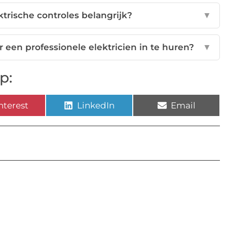
trische controles belangrijk?
▼
 een professionele elektricien in te huren?
▼
p:
nterest
LinkedIn
Email