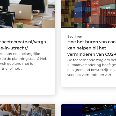
Bedrijven
spacetocreate.nl/verga
Hoe het huren van con
ie-in-utrecht/
kan helpen bij het
nenkort een belangrijke
verminderen van CO2-u
e op de planning staan? Heb
De toenemende zorg om het
prek gepland met je
klimaatverandering heeft gel
tner of heb ...
een groeiend bewustzijn en
voor het verminderen van ...