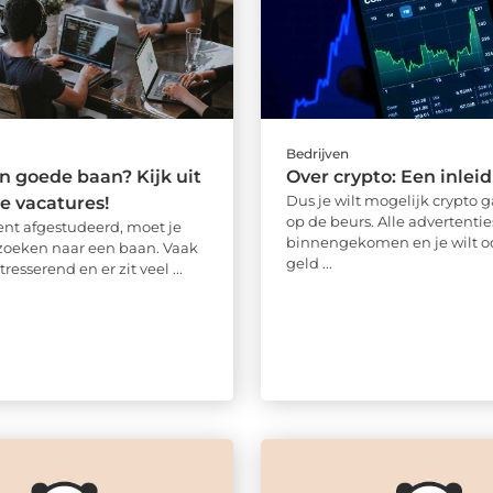
Bedrijven
en goede baan? Kijk uit
Over crypto: Een inlei
Dus je wilt mogelijk crypto 
e vacatures!
op de beurs. Alle advertentie
ent afgestudeerd, moet je
binnengekomen en je wilt o
zoeken naar een baan. Vaak
geld ...
stresserend en er zit veel ...