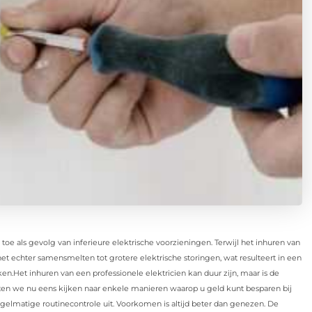
e als gevolg van inferieure elektrische voorzieningen. Terwijl het inhuren van
et echter samensmelten tot grotere elektrische storingen, wat resulteert in een
en.Het inhuren van een professionele elektricien kan duur zijn, maar is de
Laten we nu eens kijken naar enkele manieren waarop u geld kunt besparen bij
regelmatige routinecontrole uit. Voorkomen is altijd beter dan genezen. De