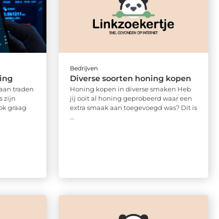
Bedrijven
ding
Diverse soorten honing kopen
gaan traden
Honing kopen in diverse smaken Heb
s zijn
jij ooit al honing geprobeerd waar een
ok graag
extra smaak aan toegevoegd was? Dit is
...