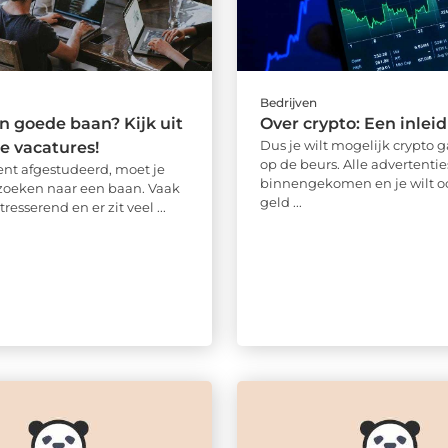
Bedrijven
en goede baan? Kijk uit
Over crypto: Een inlei
Dus je wilt mogelijk crypto 
e vacatures!
op de beurs. Alle advertentie
ent afgestudeerd, moet je
binnengekomen en je wilt o
zoeken naar een baan. Vaak
geld ...
stresserend en er zit veel ...