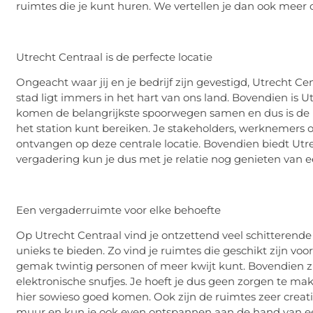
ruimtes die je kunt huren. We vertellen je dan ook meer 
Utrecht Centraal is de perfecte locatie
Ongeacht waar jij en je bedrijf zijn gevestigd, Utrecht 
stad ligt immers in het hart van ons land. Bovendien is U
komen de belangrijkste spoorwegen samen en dus is de ka
het station kunt bereiken. Je stakeholders, werknemers 
ontvangen op deze centrale locatie. Bovendien biedt Utrec
vergadering kun je dus met je relatie nog genieten van ee
Een vergaderruimte voor elke behoefte
Op Utrecht Centraal vind je ontzettend veel schitterende
unieks te bieden. Zo vind je ruimtes die geschikt zijn vo
gemak twintig personen of meer kwijt kunt. Bovendien zi
elektronische snufjes. Je hoeft je dus geen zorgen te ma
hier sowieso goed komen. Ook zijn de ruimtes zeer creat
muur en kun je ook even ontspannen aan de hand van een