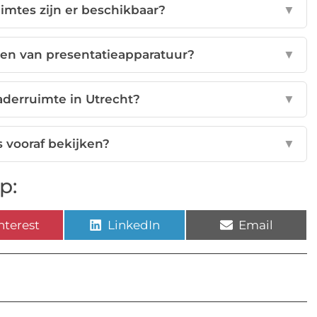
imtes zijn er beschikbaar?
▼
ien van presentatieapparatuur?
▼
aderruimte in Utrecht?
▼
s vooraf bekijken?
▼
p:
nterest
LinkedIn
Email