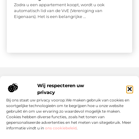
Zodra u een appartement koopt, wordt u ook
automatisch lid van de VvE (Vereniging van
Eigenaars). Het is een belangrijke ...
Wij respecteren uw
Onze informatie
privacy
Wat Zijn Goede Backlinks en Waarom Heb Jij Ze Nodig?
Hoe Kan Jij Online Geld Verdienen? Een Praktische Gids Voor Beginners
Bij ons staat uw privacy voorop.We maken gebruik van cookies en
soortgelijke technologieën om te begrijpen hoe u onze website
gebruikt én om uw ervaring zo waardevol mogelijk te maken.
Cookies hebben diverse functies, zoals het tonen van
gepersonaliseerde advertenties en het meten van sitegebruik. Meer
informatie vindt u in
ons cookiebeleid
.
Het Centrale Punt voor Blogs en Inspiratie