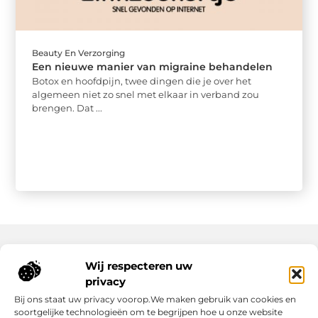
Beauty En Verzorging
Een nieuwe manier van migraine behandelen
Botox en hoofdpijn, twee dingen die je over het
algemeen niet zo snel met elkaar in verband zou
brengen. Dat ...
Wij respecteren uw
Onze informatie
privacy
Wat Zijn Goede Backlinks en Waarom Heb Jij Ze Nodig?
Hoe Kan Jij Online Geld Verdienen? Een Praktische Gids Voor Beginners
Bij ons staat uw privacy voorop.We maken gebruik van cookies en
soortgelijke technologieën om te begrijpen hoe u onze website