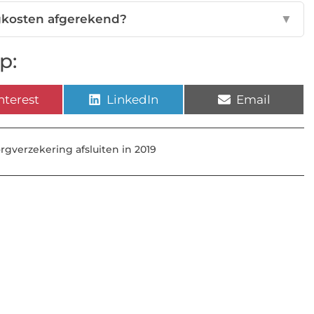
gkosten afgerekend?
▼
p:
nterest
LinkedIn
Email
rgverzekering afsluiten in 2019