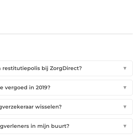
restitutiepolis bij ZorgDirect?
▼
ie vergoed in 2019?
▼
orgverzekeraar wisselen?
▼
rgverleners in mijn buurt?
▼