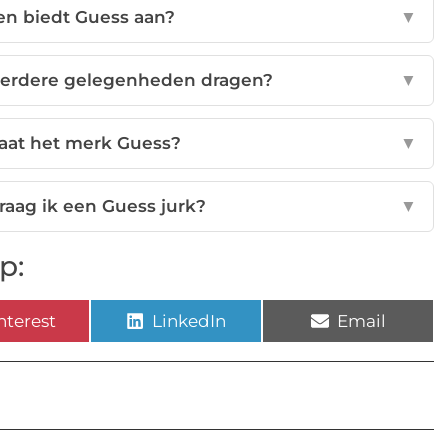
en biedt Guess aan?
▼
meerdere gelegenheden dragen?
▼
aat het merk Guess?
▼
aag ik een Guess jurk?
▼
p:
nterest
LinkedIn
Email