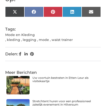
X
Facebook
Pinterest
LinkedIn
Email
(Twitter)
Tags:
Mode en Kleding
,
kleding
,
legging
,
mode
,
waist trainer
Delen:
Meer Berichten
Uw voortuin bestraten in Etten-Leur als
visitekaartje
Stretchtent huren voor een professioneel
zakelijk evenement in Hilversum