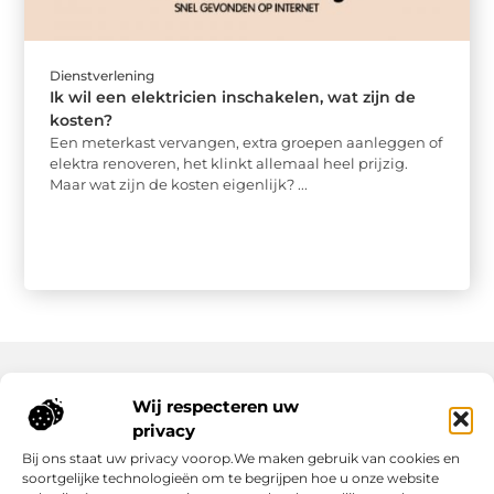
Dienstverlening
Ik wil een elektricien inschakelen, wat zijn de
kosten?
Een meterkast vervangen, extra groepen aanleggen of
elektra renoveren, het klinkt allemaal heel prijzig.
Maar wat zijn de kosten eigenlijk? ...
Wij respecteren uw
Onze informatie
privacy
Wat Zijn Goede Backlinks en Waarom Heb Jij Ze Nodig?
Hoe Kan Jij Online Geld Verdienen? Een Praktische Gids Voor Beginners
Bij ons staat uw privacy voorop.We maken gebruik van cookies en
soortgelijke technologieën om te begrijpen hoe u onze website