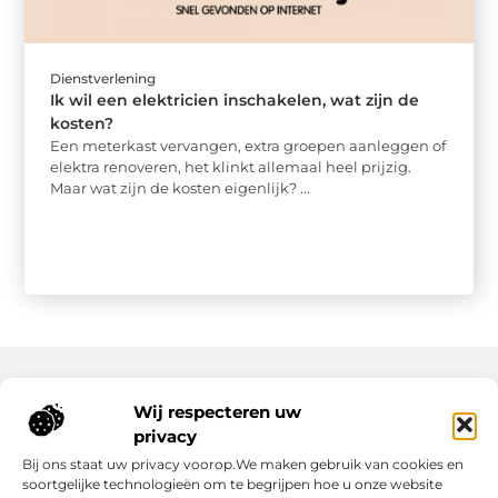
Dienstverlening
Ik wil een elektricien inschakelen, wat zijn de
kosten?
Een meterkast vervangen, extra groepen aanleggen of
elektra renoveren, het klinkt allemaal heel prijzig.
Maar wat zijn de kosten eigenlijk? ...
Wij respecteren uw
Onze informatie
privacy
Wat Zijn Goede Backlinks en Waarom Heb Jij Ze Nodig?
Hoe Kan Jij Online Geld Verdienen? Een Praktische Gids Voor Beginners
Bij ons staat uw privacy voorop.We maken gebruik van cookies en
soortgelijke technologieën om te begrijpen hoe u onze website