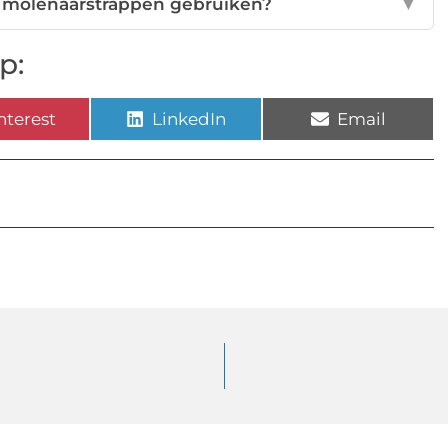
e molenaarstrappen gebruiken?
▼
p:
nterest
LinkedIn
Email