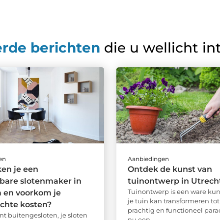
erde berichten
die u wellicht in
en
Aanbiedingen
en je een
Ontdek de kunst van
bare slotenmaker in
tuinontwerp in Utrech
Tuinontwerp is een ware kun
 en voorkom je
je tuin kan transformeren to
chte kosten?
prachtig en functioneel paradi
nt buitengesloten, je sloten
nu een ...