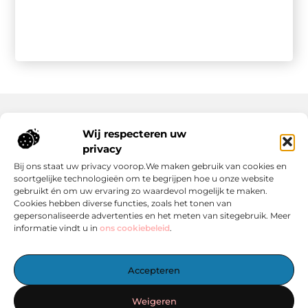
Wij respecteren uw
Onze informatie
privacy
Wat Zijn Goede Backlinks en Waarom Heb Jij Ze Nodig?
Hoe Kan Jij Online Geld Verdienen? Een Praktische Gids Voor Beginners
Bij ons staat uw privacy voorop.We maken gebruik van cookies en
soortgelijke technologieën om te begrijpen hoe u onze website
gebruikt én om uw ervaring zo waardevol mogelijk te maken.
Cookies hebben diverse functies, zoals het tonen van
gepersonaliseerde advertenties en het meten van sitegebruik. Meer
informatie vindt u in
ons cookiebeleid
.
Het Centrale Punt voor Blogs en Inspiratie
Accepteren
— Laat je inspireren door boeiende verhalen, handige tips en
informatieve artikelen – allemaal verzameld op één plek.
Weigeren
Start vandaag nog met ontdekken op linkzoekertje.nl!