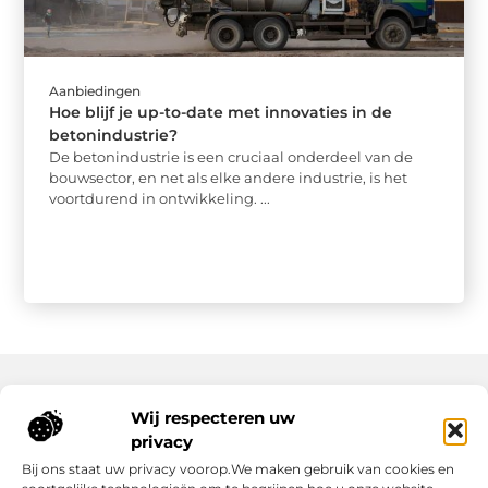
Aanbiedingen
Hoe blijf je up-to-date met innovaties in de
betonindustrie?
De betonindustrie is een cruciaal onderdeel van de
bouwsector, en net als elke andere industrie, is het
voortdurend in ontwikkeling. ...
Wij respecteren uw
Onze informatie
privacy
Wat Zijn Goede Backlinks en Waarom Heb Jij Ze Nodig?
Hoe Kan Jij Online Geld Verdienen? Een Praktische Gids Voor Beginners
Bij ons staat uw privacy voorop.We maken gebruik van cookies en