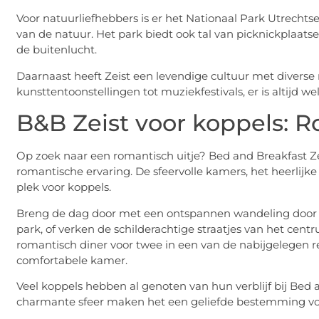
Voor natuurliefhebbers is er het Nationaal Park Utrechts
van de natuur. Het park biedt ook tal van picknickplaats
de buitenlucht.
Daarnaast heeft Zeist een levendige cultuur met divers
kunsttentoonstellingen tot muziekfestivals, er is altijd w
B&B Zeist voor koppels: R
Op zoek naar een romantisch uitje? Bed and Breakfast Zei
romantische ervaring. De sfeervolle kamers, het heerlijk
plek voor koppels.
Breng de dag door met een ontspannen wandeling door de 
park, of verken de schilderachtige straatjes van het cen
romantisch diner voor twee in een van de nabijgelegen r
comfortabele kamer.
Veel koppels hebben al genoten van hun verblijf bij Bed 
charmante sfeer maken het een geliefde bestemming voo