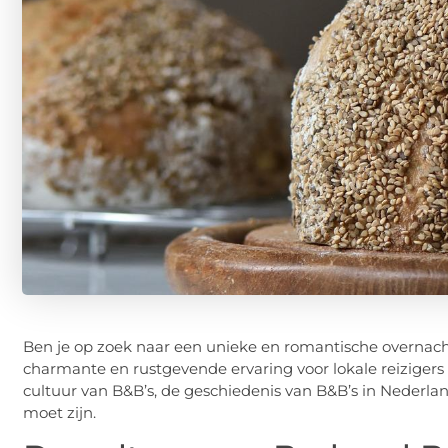
Ben je op zoek naar een unieke en romantische overnach
charmante en rustgevende ervaring voor lokale reiziger
cultuur van B&B’s, de geschiedenis van B&B’s in Neder
moet zijn.