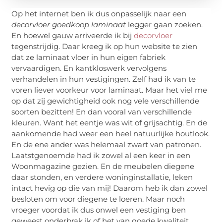
Op het internet ben ik dus onpasselijk naar een
decorvloer goedkoop laminaat
legger gaan zoeken.
En hoewel gauw arriveerde ik bij
decorvloer
tegenstrijdig. Daar kreeg ik op hun website te zien
dat ze laminaat vloer in hun eigen fabriek
vervaardigen. En kantkloswerk vervolgens
verhandelen in hun vestigingen. Zelf had ik van te
voren liever voorkeur voor laminaat. Maar het viel me
op dat zij gewichtigheid ook nog vele verschillende
soorten bezitten! En dan vooral van verschillende
kleuren. Want het eentje was wit of grijsachtig. En de
aankomende had weer een heel natuurlijke houtlook.
En de ene ander was helemaal zwart van patronen.
Laatstgenoemde had ik zowel al een keer in een
Woonmagazine gezien. En de meubelen diegene
daar stonden, en verdere woninginstallatie, leken
intact hevig op die van mij! Daarom heb ik dan zowel
besloten om voor diegene te loeren. Maar noch
vroeger voordat ik dus onwel een vestiging ben
geweest onderbrak ik of het van goede kwaliteit