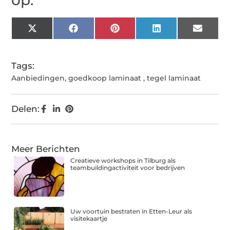
op:
X
Facebook
Pinterest
LinkedIn
Email
(Twitter)
Tags:
Aanbiedingen
,
goedkoop laminaat
,
tegel laminaat
Delen:
Meer Berichten
Creatieve workshops in Tilburg als
teambuildingactiviteit voor bedrijven
Uw voortuin bestraten in Etten-Leur als
visitekaartje