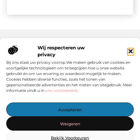
Wij respecteren uw
Onze informatie
privacy
Wat Zijn Goede Backlinks en Waarom Heb Jij Ze Nodig?
Hoe Kan Jij Online Geld Verdienen? Een Praktische Gids Voor Beginners
Bij ons staat uw privacy voorop.We maken gebruik van cookies en
soortgelijke technologieën om te begrijpen hoe u onze website
gebruikt én om uw ervaring zo waardevol mogelijk te maken.
Cookies hebben diverse functies, zoals het tonen van
gepersonaliseerde advertenties en het meten van sitegebruik. Meer
informatie vindt u in
ons cookiebeleid
.
Het Centrale Punt voor Blogs en Inspiratie
Accepteren
— Laat je inspireren door boeiende verhalen, handige tips en
informatieve artikelen – allemaal verzameld op één plek.
Weigeren
Start vandaag nog met ontdekken op linkzoekertje.nl!
Bekijk Voorkeuren