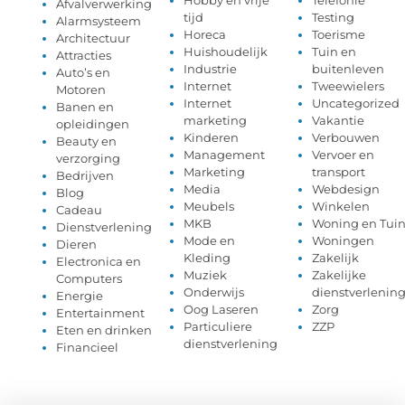
Afvalverwerking
tijd
Testing
Alarmsysteem
Horeca
Toerisme
Architectuur
Huishoudelijk
Tuin en
Attracties
Industrie
buitenleven
Auto’s en
Internet
Tweewielers
Motoren
Internet
Uncategorized
Banen en
marketing
Vakantie
opleidingen
Kinderen
Verbouwen
Beauty en
Management
Vervoer en
verzorging
Marketing
transport
Bedrijven
Media
Webdesign
Blog
Meubels
Winkelen
Cadeau
MKB
Woning en Tui
Dienstverlening
Mode en
Woningen
Dieren
Kleding
Zakelijk
Electronica en
Muziek
Zakelijke
Computers
Onderwijs
dienstverlenin
Energie
Oog Laseren
Zorg
Entertainment
Particuliere
ZZP
Eten en drinken
dienstverlening
Financieel