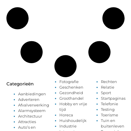
Fotografie
Rechten
Categorieën
Geschenken
Relatie
Gezondheid
Sport
Aanbiedingen
Groothandel
Startpaginas
Adverteren
Hobby en vrije
Telefonie
Afvalverwerking
tijd
Testing
Alarmsysteem
Horeca
Toerisme
Architectuur
Huishoudelijk
Tuin en
Attracties
Industrie
buitenleven
Auto’s en