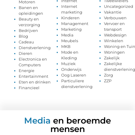
Internet
Tweewielers
Motoren
Internet
Uncategorized
Banen en
marketing
Vakantie
opleidingen
Kinderen
Verbouwen
Beauty en
Management
Vervoer en
verzorging
Marketing
transport
Bedrijven
Media
Webdesign
Blog
Meubels
Winkelen
Cadeau
MKB
Woning en Tui
Dienstverlening
Mode en
Woningen
Dieren
Kleding
Zakelijk
Electronica en
Muziek
Zakelijke
Computers
Onderwijs
dienstverlenin
Energie
Oog Laseren
Zorg
Entertainment
Particuliere
ZZP
Eten en drinken
dienstverlening
Financieel
Media
en beroemde
mensen