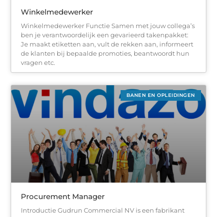
Winkelmedewerker
Winkelmedewerker Functie Samen met jouw collega’s
ben je verantwoordelijk een gevarieerd takenpakket:
Je maakt etiketten aan, vult de rekken aan, informeert
de klanten bij bepaalde promoties, beantwoordt hun
vragen etc.
BANEN EN OPLEIDINGEN
Procurement Manager
Introductie Gudrun Commercial NV is een fabrikant