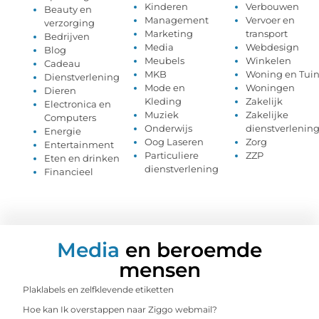
Kinderen
Verbouwen
Beauty en
Management
Vervoer en
verzorging
Marketing
transport
Bedrijven
Media
Webdesign
Blog
Meubels
Winkelen
Cadeau
MKB
Woning en Tui
Dienstverlening
Mode en
Woningen
Dieren
Kleding
Zakelijk
Electronica en
Muziek
Zakelijke
Computers
Onderwijs
dienstverlenin
Energie
Oog Laseren
Zorg
Entertainment
Particuliere
ZZP
Eten en drinken
dienstverlening
Financieel
Media
en beroemde
mensen
Plaklabels en zelfklevende etiketten
Hoe kan Ik overstappen naar Ziggo webmail?