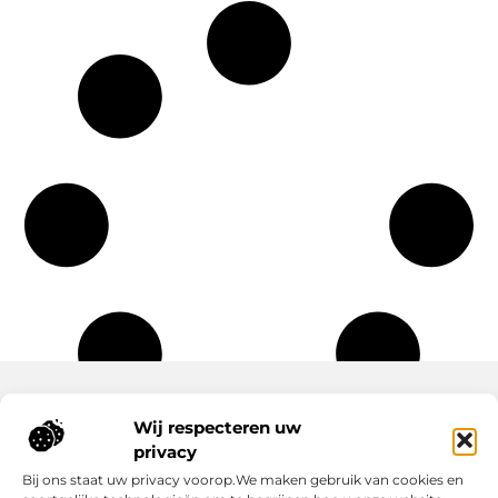
Wij respecteren uw
Onze informatie
privacy
Wat Zijn Goede Backlinks en Waarom Heb Jij Ze Nodig?
Hoe Kan Jij Online Geld Verdienen? Een Praktische Gids Voor Beginners
Bij ons staat uw privacy voorop.We maken gebruik van cookies en