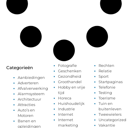
Fotografie
Rechten
Categorieën
Geschenken
Relatie
Gezondheid
Sport
Aanbiedingen
Groothandel
Startpaginas
Adverteren
Hobby en vrije
Telefonie
Afvalverwerking
tijd
Testing
Alarmsysteem
Horeca
Toerisme
Architectuur
Huishoudelijk
Tuin en
Attracties
Industrie
buitenleven
Auto’s en
Internet
Tweewielers
Motoren
Internet
Uncategorized
Banen en
marketing
Vakantie
opleidingen