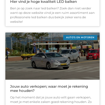
Hier vind je hoge kwaliteit LED balken
Ben je op zoek naar led balken? Zoek dan niet verder
want op deze website vind je een ruim assortiment aan
professionele led balken dus bekijk zeker eens de
website!
AUTO’S EN MOTOREN
Jouw auto verkopen; waar moet je rekening
mee houden?
Op het moment dat je jouw auto wilt gaan verkopen,
moet je met enkele zaken goed rekening houden. Zo