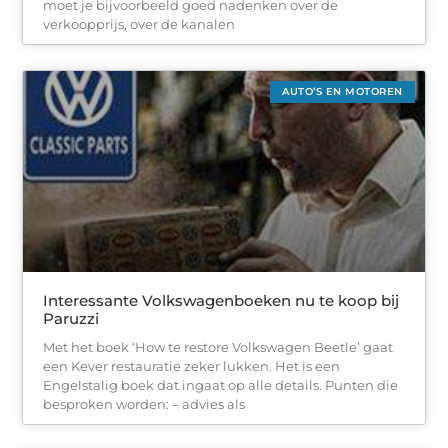
moet je bijvoorbeeld goed nadenken over de
verkoopprijs, over de kanalen
AUTO’S EN MOTOREN
Interessante Volkswagenboeken nu te koop bij
Paruzzi
Met het boek ‘How te restore Volkswagen Beetle’ gaat
een Kever restauratie zeker lukken. Het is een
Engelstalig boek dat ingaat op alle details. Punten die
besproken worden: – advies als