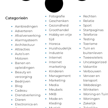
Fotografie
Rechten
Categorieën
Geschenken
Relatie
Gezondheid
Sport
Aanbiedingen
Groothandel
Startpaginas
Adverteren
Hobby en vrije
Telefonie
Afvalverwerking
tijd
Testing
Alarmsysteem
Horeca
Toerisme
Architectuur
Huishoudelijk
Tuin en
Attracties
Industrie
buitenleven
Auto’s en
Internet
Tweewielers
Motoren
Internet
Uncategorized
Banen en
marketing
Vakantie
opleidingen
Kinderen
Verbouwen
Beauty en
Management
Vervoer en
verzorging
Marketing
transport
Bedrijven
Media
Webdesign
Blog
Meubels
Winkelen
Cadeau
MKB
Woning en Tui
Dienstverlening
Mode en
Woningen
Dieren
Kleding
Zakelijk
Electronica en
Muziek
Zakelijke