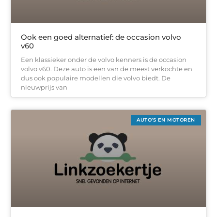
Ook een goed alternatief: de occasion volvo
v60
Een klassieker onder de volvo kenners is de occasion
volvo v60. Deze auto is een van de meest verkochte en
dus ook populaire modellen die volvo biedt. De
nieuwprijs van
AUTO’S EN MOTOREN