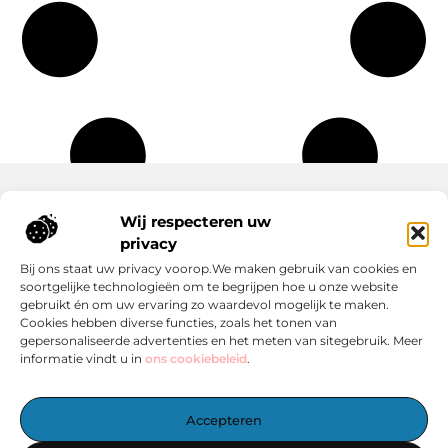
Wij respecteren uw
Onze informatie
privacy
Wat Zijn Goede Backlinks en Waarom Heb Jij Ze Nodig?
Hoe Kan Jij Online Geld Verdienen? Een Praktische Gids Voor Beginners
Bij ons staat uw privacy voorop.We maken gebruik van cookies en
soortgelijke technologieën om te begrijpen hoe u onze website
gebruikt én om uw ervaring zo waardevol mogelijk te maken.
Cookies hebben diverse functies, zoals het tonen van
gepersonaliseerde advertenties en het meten van sitegebruik. Meer
informatie vindt u in
ons cookiebeleid
.
Het Centrale Punt voor Blogs en Inspiratie
Accepteren
— Laat je inspireren door boeiende verhalen, handige tips en