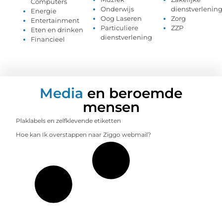
Computers
Onderwijs
dienstverlenin
Energie
Oog Laseren
Zorg
Entertainment
Particuliere
ZZP
Eten en drinken
dienstverlening
Financieel
Media
en beroemde
mensen
Plaklabels en zelfklevende etiketten
Hoe kan Ik overstappen naar Ziggo webmail?