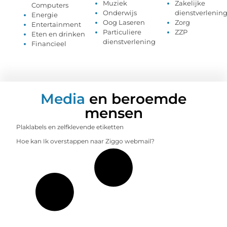
Muziek
Zakelijke
Computers
Onderwijs
dienstverlenin
Energie
Oog Laseren
Zorg
Entertainment
Particuliere
ZZP
Eten en drinken
dienstverlening
Financieel
Media
en beroemde
mensen
Plaklabels en zelfklevende etiketten
Hoe kan Ik overstappen naar Ziggo webmail?