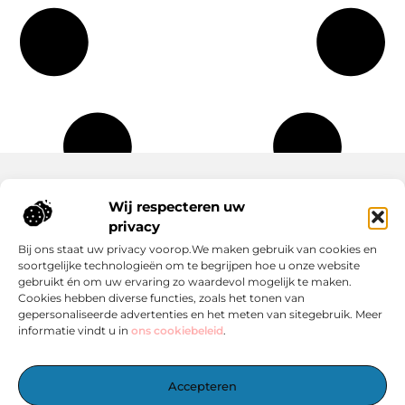
Wij respecteren uw
Onze informatie
privacy
Wat Zijn Goede Backlinks en Waarom Heb Jij Ze Nodig?
Hoe Kan Jij Online Geld Verdienen? Een Praktische Gids Voor Beginners
Bij ons staat uw privacy voorop.We maken gebruik van cookies en
soortgelijke technologieën om te begrijpen hoe u onze website
gebruikt én om uw ervaring zo waardevol mogelijk te maken.
Cookies hebben diverse functies, zoals het tonen van
gepersonaliseerde advertenties en het meten van sitegebruik. Meer
informatie vindt u in
ons cookiebeleid
.
Het Centrale Punt voor Blogs en Inspiratie
Accepteren
— Laat je inspireren door boeiende verhalen, handige tips en