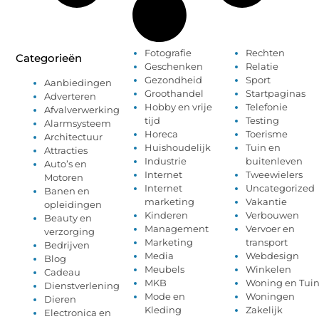
Fotografie
Rechten
Categorieën
Geschenken
Relatie
Gezondheid
Sport
Aanbiedingen
Groothandel
Startpaginas
Adverteren
Hobby en vrije
Telefonie
Afvalverwerking
tijd
Testing
Alarmsysteem
Horeca
Toerisme
Architectuur
Huishoudelijk
Tuin en
Attracties
Industrie
buitenleven
Auto’s en
Internet
Tweewielers
Motoren
Internet
Uncategorized
Banen en
marketing
Vakantie
opleidingen
Kinderen
Verbouwen
Beauty en
Management
Vervoer en
verzorging
Marketing
transport
Bedrijven
Media
Webdesign
Blog
Meubels
Winkelen
Cadeau
MKB
Woning en Tui
Dienstverlening
Mode en
Woningen
Dieren
Kleding
Zakelijk
Electronica en