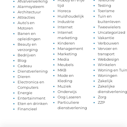
Afvalverwerking
tijd
Testing
Alarmsysteem
Horeca
Toerisme
Architectuur
Huishoudelijk
Tuin en
Attracties
Industrie
buitenleven
Auto’s en
Internet
Tweewielers
Motoren
Internet
Uncategorized
Banen en
marketing
Vakantie
opleidingen
Kinderen
Verbouwen
Beauty en
Management
Vervoer en
verzorging
Marketing
transport
Bedrijven
Media
Webdesign
Blog
Meubels
Winkelen
Cadeau
MKB
Woning en Tui
Dienstverlening
Mode en
Woningen
Dieren
Kleding
Zakelijk
Electronica en
Muziek
Zakelijke
Computers
Onderwijs
dienstverlenin
Energie
Oog Laseren
Zorg
Entertainment
Particuliere
ZZP
Eten en drinken
dienstverlening
Financieel