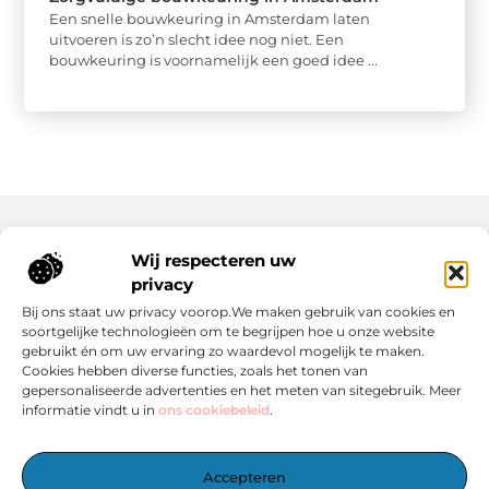
Een snelle bouwkeuring in Amsterdam laten
uitvoeren is zo’n slecht idee nog niet. Een
bouwkeuring is voornamelijk een goed idee ...
Wij respecteren uw
Onze informatie
privacy
Wat Zijn Goede Backlinks en Waarom Heb Jij Ze Nodig?
Hoe Kan Jij Online Geld Verdienen? Een Praktische Gids Voor Beginners
Bij ons staat uw privacy voorop.We maken gebruik van cookies en
soortgelijke technologieën om te begrijpen hoe u onze website
gebruikt én om uw ervaring zo waardevol mogelijk te maken.
Cookies hebben diverse functies, zoals het tonen van
gepersonaliseerde advertenties en het meten van sitegebruik. Meer
informatie vindt u in
ons cookiebeleid
.
Het Centrale Punt voor Blogs en Inspiratie
Accepteren
— Laat je inspireren door boeiende verhalen, handige tips en