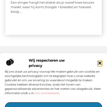
Een slinger hangt het strakst als je vooraf twee keuzes
maakt: waar hij komt (hoogte + breedte) en hoeveel
boog ...
Wij respecteren uw
Onze informatie
privacy
Wat Zijn Goede Backlinks en Waarom Heb Jij Ze Nodig?
Hoe Kan Jij Online Geld Verdienen? Een Praktische Gids Voor Beginners
Bij ons staat uw privacy voorop.We maken gebruik van cookies en
soortgelijke technologieën om te begrijpen hoe u onze website
gebruikt én om uw ervaring zo waardevol mogelijk te maken.
Cookies hebben diverse functies, zoals het tonen van
gepersonaliseerde advertenties en het meten van sitegebruik. Meer
informatie vindt u in
ons cookiebeleid
.
Het Centrale Punt voor Blogs en Inspiratie