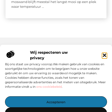
moswand blijft meestal het langst mooi op een plek
waar temperatuur ...
Wij respecteren uw
Onze informatie
privacy
Wat Zijn Goede Backlinks en Waarom Heb Jij Ze Nodig?
Hoe Kan Jij Online Geld Verdienen? Een Praktische Gids Voor Beginners
Bij ons staat uw privacy voorop.We maken gebruik van cookies en
soortgelijke technologieën om te begrijpen hoe u onze website
gebruikt én om uw ervaring zo waardevol mogelijk te maken.
Cookies hebben diverse functies, zoals het tonen van
gepersonaliseerde advertenties en het meten van sitegebruik. Meer
informatie vindt u in
ons cookiebeleid
.
Het Centrale Punt voor Blogs en Inspiratie
Accepteren
— Laat je inspireren door boeiende verhalen, handige tips en
informatieve artikelen – allemaal verzameld op één plek.