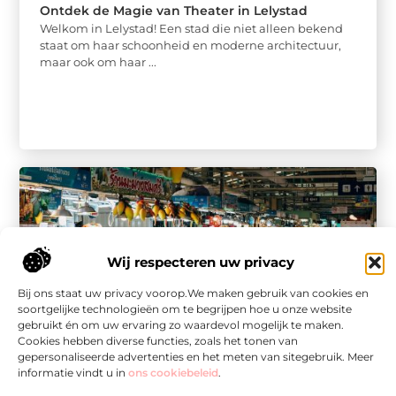
Ontdek de Magie van Theater in Lelystad
Welkom in Lelystad! Een stad die niet alleen bekend
staat om haar schoonheid en moderne architectuur,
maar ook om haar ...
Wij respecteren uw privacy
Bij ons staat uw privacy voorop.We maken gebruik van cookies en
soortgelijke technologieën om te begrijpen hoe u onze website
gebruikt én om uw ervaring zo waardevol mogelijk te maken.
Winkelen
Cookies hebben diverse functies, zoals het tonen van
Ontdek de Supermarkt in Hoofddorp voor
gepersonaliseerde advertenties en het meten van sitegebruik. Meer
Lokale Shoppers, Expats en Digitale Nomaden
informatie vindt u in
ons cookiebeleid
.
Ben je op zoek naar een supermarkt in Hoofddorp die