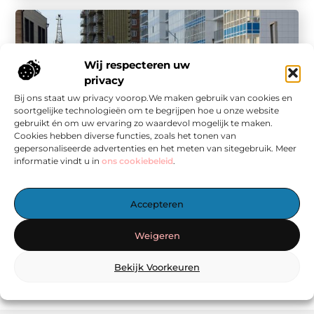
Wij respecteren uw
privacy
Bij ons staat uw privacy voorop.We maken gebruik van cookies en
soortgelijke technologieën om te begrijpen hoe u onze website
gebruikt én om uw ervaring zo waardevol mogelijk te maken.
Cookies hebben diverse functies, zoals het tonen van
Aanbiedingen
gepersonaliseerde advertenties en het meten van sitegebruik. Meer
Hoe blijf je up-to-date met innovaties in de
informatie vindt u in
ons cookiebeleid
.
betonindustrie?
De betonindustrie is een cruciaal onderdeel van de
bouwsector, en net als elke andere industrie, is het
Accepteren
voortdurend in ontwikkeling. ...
Weigeren
Bekijk Voorkeuren