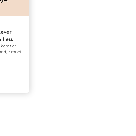
Lever
ilieu.
 komt er
hondje moet