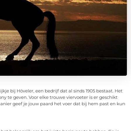
jkje bij Höveler, een bedrijf dat al sinds 1905 bestaat. Het
ony te geven. Voor elke trouwe viervoeter is er geschikt
nier geef je jouw paard het voer dat bij hem past en kun