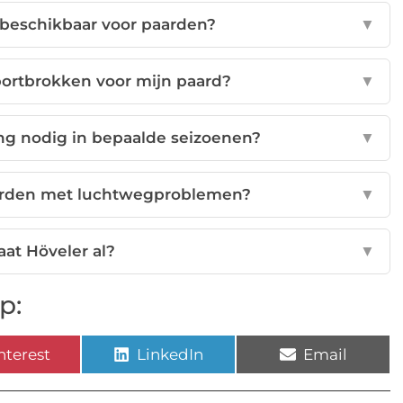
r beschikbaar voor paarden?
▼
portbrokken voor mijn paard?
▼
ing nodig in bepaalde seizoenen?
▼
paarden met luchtwegproblemen?
▼
aat Höveler al?
▼
p:
nterest
LinkedIn
Email