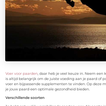
Voer voor paarden
, daar heb je veel keuze in. Neem een ki
is altijd belangrijk om de juiste voeding aan je paard of p
voer en bijpassende supplementen te vinden. Op deze ma
je jouw paard een optimale gezondheid bieden.
Verschillende soorten