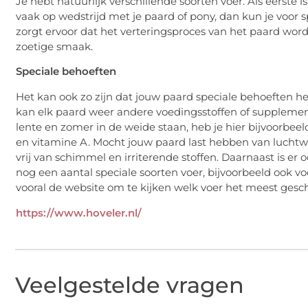
Je hebt natuurlijk verschillende soorten voer. Als eerste i
vaak op wedstrijd met je paard of pony, dan kun je voor
zorgt ervoor dat het verteringsproces van het paard wor
zoetige smaak.
Speciale behoeften
Het kan ook zo zijn dat jouw paard speciale behoeften hee
kan elk paard weer andere voedingsstoffen of supplement
lente en zomer in de weide staan, heb je hier bijvoorbeeld
en vitamine A. Mocht jouw paard last hebben van luchtwe
vrij van schimmel en irriterende stoffen. Daarnaast is er
nog een aantal speciale soorten voer, bijvoorbeeld ook v
vooral de website om te kijken welk voer het meest gesch
https://www.hoveler.nl/
Veelgestelde vragen