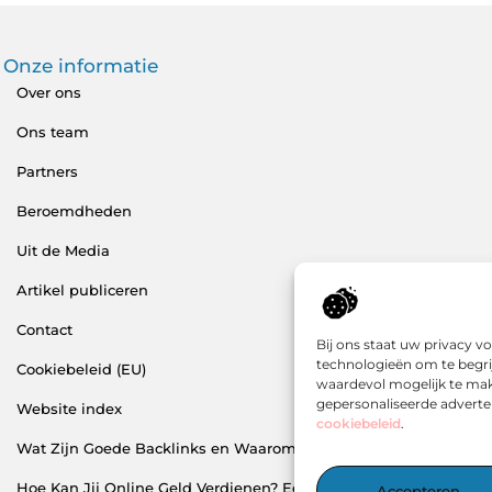
Onze informatie
Over ons
Ons team
Partners
Beroemdheden
Uit de Media
Artikel publiceren
Contact
Bij ons staat uw privacy 
technologieën om te begri
Cookiebeleid (EU)
waardevol mogelijk te mak
gepersonaliseerde adverten
Website index
cookiebeleid
.
Wat Zijn Goede Backlinks en Waarom Heb Jij Ze Nodig?
Hoe Kan Jij Online Geld Verdienen? Een Praktische Gids Voor Be
Accepteren