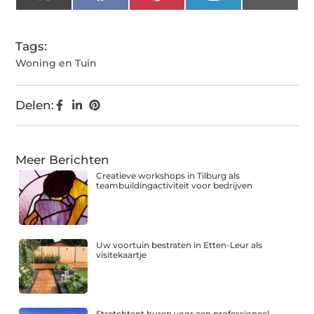
X
Facebook
Pinterest
LinkedIn
Email
(Twitter)
Tags:
Woning en Tuin
Delen:
Meer Berichten
Creatieve workshops in Tilburg als
teambuildingactiviteit voor bedrijven
Uw voortuin bestraten in Etten-Leur als
visitekaartje
Stretchtent huren voor een professioneel