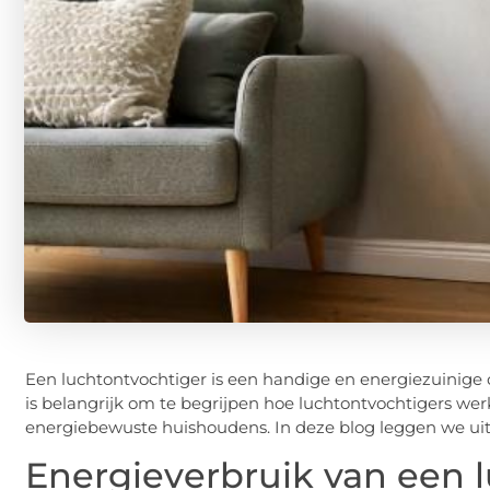
Een luchtontvochtiger is een handige en energiezuinige o
is belangrijk om te begrijpen hoe luchtontvochtigers w
energiebewuste huishoudens. In deze blog leggen we uit
Energieverbruik van een 