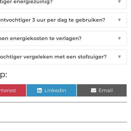
tiger energiezuinig?
▼
ntvochtiger 3 uur per dag te gebruiken?
▼
pen energiekosten te verlagen?
▼
vochtiger vergeleken met een stofzuiger?
▼
p:
nterest
LinkedIn
Email