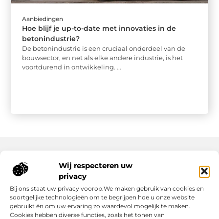
Aanbiedingen
Hoe blijf je up-to-date met innovaties in de
betonindustrie?
De betonindustrie is een cruciaal onderdeel van de
bouwsector, en net als elke andere industrie, is het
voortdurend in ontwikkeling. ...
Wij respecteren uw
Onze informatie
privacy
Wat Zijn Goede Backlinks en Waarom Heb Jij Ze Nodig?
Hoe Kan Jij Online Geld Verdienen? Een Praktische Gids Voor Beginners
Bij ons staat uw privacy voorop.We maken gebruik van cookies en
soortgelijke technologieën om te begrijpen hoe u onze website
gebruikt én om uw ervaring zo waardevol mogelijk te maken.
Cookies hebben diverse functies, zoals het tonen van