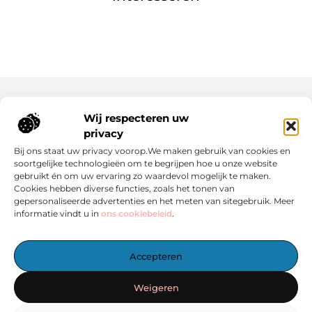
Wij respecteren uw
Onze informatie
privacy
Wat Zijn Goede Backlinks en Waarom Heb Jij Ze Nodig?
Hoe Kan Jij Online Geld Verdienen? Een Praktische Gids Voor Beginners
Bij ons staat uw privacy voorop.We maken gebruik van cookies en
soortgelijke technologieën om te begrijpen hoe u onze website
gebruikt én om uw ervaring zo waardevol mogelijk te maken.
Cookies hebben diverse functies, zoals het tonen van
gepersonaliseerde advertenties en het meten van sitegebruik. Meer
informatie vindt u in
ons cookiebeleid
.
Het Centrale Punt voor Blogs en Inspiratie
Accepteren
— Laat je inspireren door boeiende verhalen, handige tips en
informatieve artikelen – allemaal verzameld op één plek.
Weigeren
Start vandaag nog met ontdekken op linkzoekertje.nl!