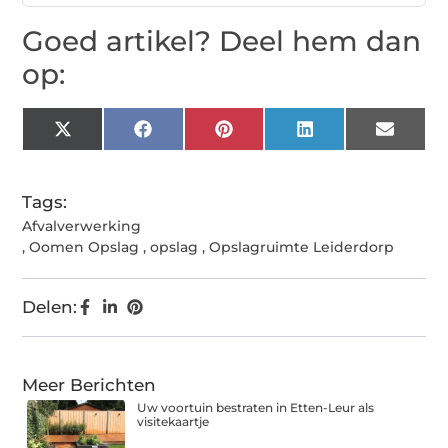
Goed artikel? Deel hem dan
op:
X
Facebook
Pinterest
LinkedIn
Email
(Twitter)
Tags:
Afvalverwerking
,
Oomen Opslag
,
opslag
,
Opslagruimte Leiderdorp
Delen:
Meer Berichten
Uw voortuin bestraten in Etten-Leur als
visitekaartje