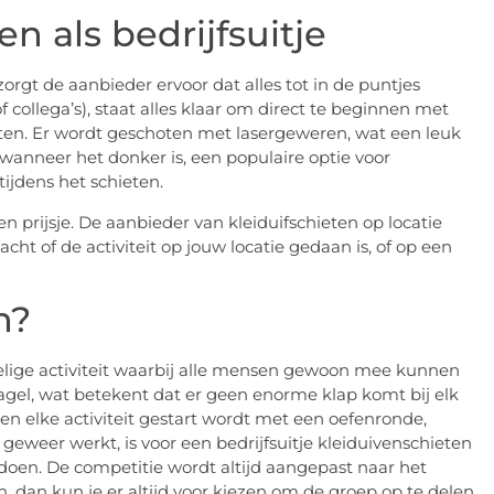
n als bedrijfsuitje
 zorgt de aanbieder ervoor dat alles tot in de puntjes
collega’s), staat alles klaar om direct te beginnen met
rten. Er wordt geschoten met lasergeweren, wat een leuk
 wanneer het donker is, een populaire optie voor
tijdens het schieten.
 prijsje. De aanbieder van kleiduifschieten op locatie
ht of de activiteit op jouw locatie gedaan is, of op een
en?
lige activiteit waarbij alle mensen gewoon mee kunnen
gel, wat betekent dat er geen enorme klap komt bij elk
en elke activiteit gestart wordt met een oefenronde,
weer werkt, is voor een bedrijfsuitje kleiduivenschieten
oen. De competitie wordt altijd aangepast naar het
, dan kun je er altijd voor kiezen om de groep op te delen