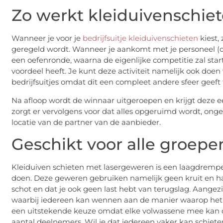
Zo werkt kleiduivenschiete
Wanneer je voor je
bedrijfsuitje kleiduivenschieten
kiest,
geregeld wordt. Wanneer je aankomt met je personeel (of 
een oefenronde, waarna de eigenlijke competitie zal sta
voordeel heeft. Je kunt deze activiteit namelijk ook doen
bedrijfsuitjes omdat dit een compleet andere sfeer geeft 
Na afloop wordt de winnaar uitgeroepen en krijgt deze een
zorgt er vervolgens voor dat alles opgeruimd wordt, ongeac
locatie van de partner van de aanbieder.
Geschikt voor alle groep
Kleiduiven schieten met lasergeweren is een laagdrempe
doen. Deze geweren gebruiken namelijk geen kruit en ha
schot en dat je ook geen last hebt van terugslag. Aangezi
waarbij iedereen kan wennen aan de manier waarop het ge
een uitstekende keuze omdat elke volwassene mee kan d
aantal deelnemers. Wil je dat iedereen vaker kan schieten