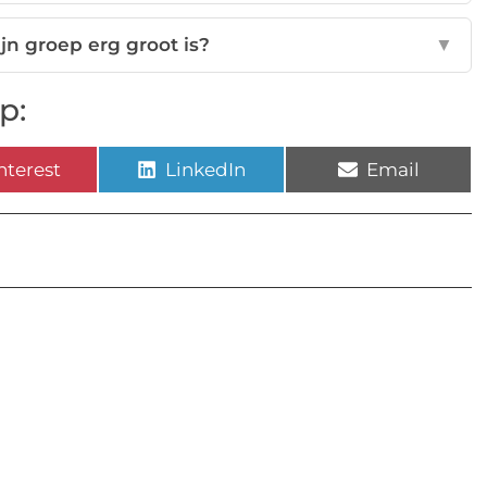
jn groep erg groot is?
▼
p:
nterest
LinkedIn
Email