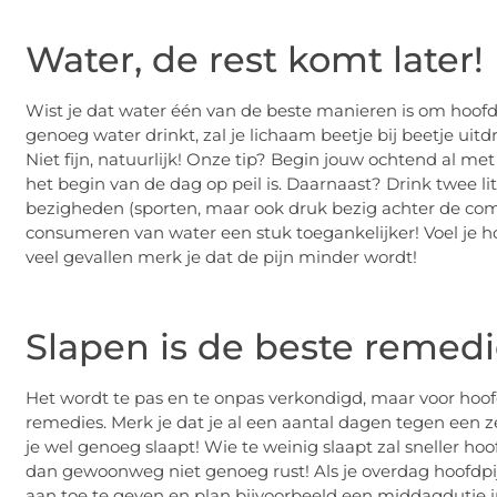
Water, de rest komt later!
Wist je dat water één van de beste manieren is om hoofd
genoeg water drinkt, zal je lichaam beetje bij beetje uitdr
Niet fijn, natuurlijk! Onze tip? Begin jouw ochtend al met
het begin van de dag op peil is. Daarnaast? Drink twee lit
bezigheden (sporten, maar ook druk bezig achter de compu
consumeren van water een stuk toegankelijker! Voel je 
veel gevallen merk je dat de pijn minder wordt!
Slapen is de beste remed
Het wordt te pas en te onpas verkondigd, maar voor hoofd
remedies. Merk je dat je al een aantal dagen tegen een z
je wel genoeg slaapt! Wie te weinig slaapt zal sneller hoo
dan gewoonweg niet genoeg rust! Als je overdag hoofdpi
aan toe te geven en plan bijvoorbeeld een middagdutje in 