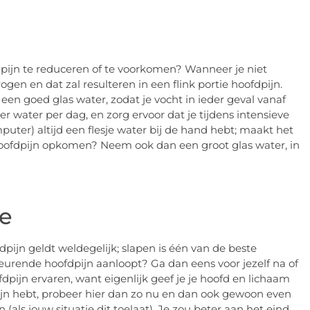
pijn te reduceren of te voorkomen? Wanneer je niet
ogen en dat zal resulteren in een flink portie hoofdpijn.
 een goed glas water, zodat je vocht in ieder geval vanaf
er water per dag, en zorg ervoor dat je tijdens intensieve
ter) altijd een flesje water bij de hand hebt; maakt het
hoofdpijn opkomen? Neem ook dan een groot glas water, in
ie
pijn geldt weldegelijk; slapen is één van de beste
eurende hoofdpijn aanloopt? Ga dan eens voor jezelf na of
fdpijn ervaren, want eigenlijk geef je je hoofd en lichaam
jn hebt, probeer hier dan zo nu en dan ook gewoon even
(als jouw situatie dit toelaat). Je zou beter aan het eind