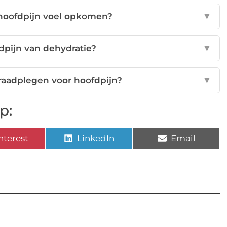
 hoofdpijn voel opkomen?
▼
dpijn van dehydratie?
▼
raadplegen voor hoofdpijn?
▼
p:
nterest
LinkedIn
Email