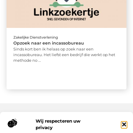
Zakelijke Dienstverlening
Opzoek naar een incassobureau
Sinds kort ben ik helaas op zoek naar een
incassobureau. Het liefst een bedrijf die werkt op het
methode no ...
Wij respecteren uw
Onze informatie
privacy
Wat Zijn Goede Backlinks en Waarom Heb Jij Ze Nodig?
Hoe Kan Jij Online Geld Verdienen? Een Praktische Gids Voor Beginners