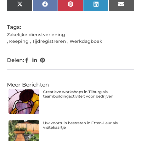
X
Facebook
Pinterest
LinkedIn
Email
(Twitter)
Tags:
Zakelijke dienstverlening
,
Keeping
,
Tijdregistreren
,
Werkdagboek
Delen:
Meer Berichten
Creatieve workshops in Tilburg als
teambuildingactiviteit voor bedrijven
Uw voortuin bestraten in Etten-Leur als
visitekaartje