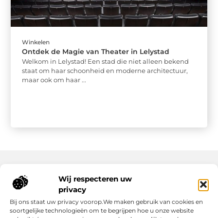
Winkelen
Ontdek de Magie van Theater in Lelystad
Welkom in Lelystad! Een stad die niet alleen bekend
staat om haar schoonheid en moderne architectuur,
maar ook om haar ...
Wij respecteren uw
Onze informatie
privacy
Wat Zijn Goede Backlinks en Waarom Heb Jij Ze Nodig?
Hoe Kan Jij Online Geld Verdienen? Een Praktische Gids Voor Beginners
Bij ons staat uw privacy voorop.We maken gebruik van cookies en
soortgelijke technologieën om te begrijpen hoe u onze website