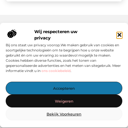
Wij respecteren uw
Onze informatie
privacy
Wat Zijn Goede Backlinks en Waarom Heb Jij Ze Nodig?
Hoe Kan Jij Online Geld Verdienen? Een Praktische Gids Voor Beginners
Bij ons staat uw privacy voorop.We maken gebruik van cookies en
soortgelijke technologieën om te begrijpen hoe u onze website
gebruikt én om uw ervaring zo waardevol mogelijk te maken.
Cookies hebben diverse functies, zoals het tonen van
gepersonaliseerde advertenties en het meten van sitegebruik. Meer
informatie vindt u in
ons cookiebeleid
.
Het Centrale Punt voor Blogs en Inspiratie
Accepteren
— Laat je inspireren door boeiende verhalen, handige tips en
informatieve artikelen – allemaal verzameld op één plek.
Weigeren
Start vandaag nog met ontdekken op linkzoekertje.nl!
Bekijk Voorkeuren
@2025
www.linkzoekertje.nl
.All Right Reserved.