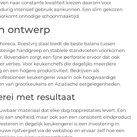
even naar constante kwaliteit kiezen daarom voor
durig intensief gebruik aankunnen. Een slim gekozen
oorkomt onnodige schoonmaaktijd.
en ontwerp
 horeca. Roestvrij staal biedt de beste balans tussen
 stevige handgreep en stabiele standvoeten voorkomen
r. Bovendien zorgt een fijne perforatie ervoor dat ook
r verlies. Voor keukenchefs die dagelijks meerdere
g en een hogere productiviteit. Bedrijven als
rofessioneel keukengerei waarin ook hoogwaardige
ten van grootkeukens en Aziatische eetgelegenheden.
rei met resultaat
ouwbaar materiaal dat elke dag topprestaties levert. Een
n bij aan snelheid, maar ook aan een consistent eindproduct
steren in degelijk keukengerei is een investering in
euwe rijstvergiet via de webshop en ervaar zelf hoe een