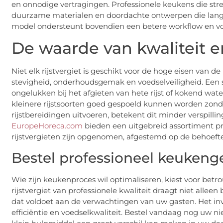
en onnodige vertragingen. Professionele keukens die str
duurzame materialen en doordachte ontwerpen die lang
model ondersteunt bovendien een betere workflow en v
De waarde van kwaliteit 
Niet elk rijstvergiet is geschikt voor de hoge eisen van de
stevigheid, onderhoudsgemak en voedselveiligheid. Een
ongelukken bij het afgieten van hete rijst of kokend wate
kleinere rijstsoorten goed gespoeld kunnen worden zonde
rijstbereidingen uitvoeren, betekent dit minder verspillin
EuropeHoreca.com
bieden een uitgebreid assortiment p
rijstvergieten zijn opgenomen, afgestemd op de behoef
Bestel professioneel keukenge
Wie zijn keukenproces wil optimaliseren, kiest voor betr
rijstvergiet van professionele kwaliteit draagt niet allee
dat voldoet aan de verwachtingen van uw gasten. Het inve
efficiëntie en voedselkwaliteit. Bestel vandaag nog uw ni