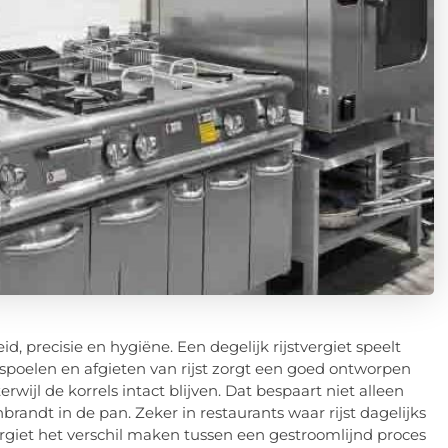
d, precisie en hygiëne. Een degelijk rijstvergiet speelt
t spoelen en afgieten van rijst zorgt een goed ontworpen
erwijl de korrels intact blijven. Dat bespaart niet alleen
nbrandt in de pan. Zeker in restaurants waar rijst dagelijks
vergiet het verschil maken tussen een gestroomlijnd proces