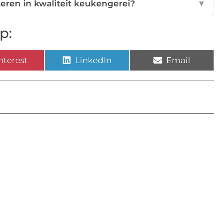
teren in kwaliteit keukengerei?
▼
p:
nterest
LinkedIn
Email