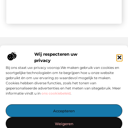
Wij respecteren uw
Onze informatie
privacy
Wat Zijn Goede Backlinks en Waarom Heb Jij Ze Nodig?
Hoe Kan Jij Online Geld Verdienen? Een Praktische Gids Voor Beginners
Bij ons staat uw privacy voorop.We maken gebruik van cookies en
soortgelijke technologieën om te begrijpen hoe u onze website
gebruikt én om uw ervaring zo waardevol mogelijk te maken.
Cookies hebben diverse functies, zoals het tonen van
gepersonaliseerde advertenties en het meten van sitegebruik. Meer
informatie vindt u in
ons cookiebeleid
.
Het Centrale Punt voor Blogs en Inspiratie
Accepteren
— Laat je inspireren door boeiende verhalen, handige tips en
informatieve artikelen – allemaal verzameld op één plek.
Weigeren
Start vandaag nog met ontdekken op linkzoekertje.nl!