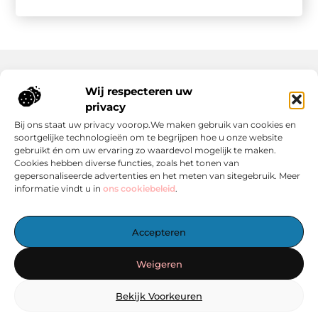
Wij respecteren uw
Onze informatie
privacy
Wat Zijn Goede Backlinks en Waarom Heb Jij Ze Nodig?
Hoe Kan Jij Online Geld Verdienen? Een Praktische Gids Voor Beginners
Bij ons staat uw privacy voorop.We maken gebruik van cookies en
soortgelijke technologieën om te begrijpen hoe u onze website
gebruikt én om uw ervaring zo waardevol mogelijk te maken.
Cookies hebben diverse functies, zoals het tonen van
gepersonaliseerde advertenties en het meten van sitegebruik. Meer
informatie vindt u in
ons cookiebeleid
.
Het Centrale Punt voor Blogs en Inspiratie
Accepteren
— Laat je inspireren door boeiende verhalen, handige tips en
informatieve artikelen – allemaal verzameld op één plek.
Weigeren
Start vandaag nog met ontdekken op linkzoekertje.nl!
Bekijk Voorkeuren
@2025
www.linkzoekertje.nl
.All Right Reserved.