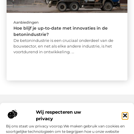
Aanbiedingen
Hoe blijf je up-to-date met innovaties in de
betonindustrie?
De betonindustrie is een cruciaal onderdeel van de
bouwsector, en net als elke andere industrie, is het
voortdurend in ontwikkeling. ...
Wij respecteren uw
Onze informatie
privacy
Wat Zijn Goede Backlinks en Waarom Heb Jij Ze Nodig?
Hoe Kan Jij Online Geld Verdienen? Een Praktische Gids Voor Beginners
Bij ons staat uw privacy voorop.We maken gebruik van cookies en
soortgelijke technologieën om te begrijpen hoe u onze website