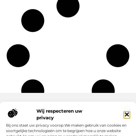
Wij respecteren uw
Onze informatie
privacy
Wat Zijn Goede Backlinks en Waarom Heb Jij Ze Nodig?
Hoe Kan Jij Online Geld Verdienen? Een Praktische Gids Voor Beginners
Bij ons staat uw privacy voorop.We maken gebruik van cookies en
soortgelijke technologieën om te begrijpen hoe u onze website