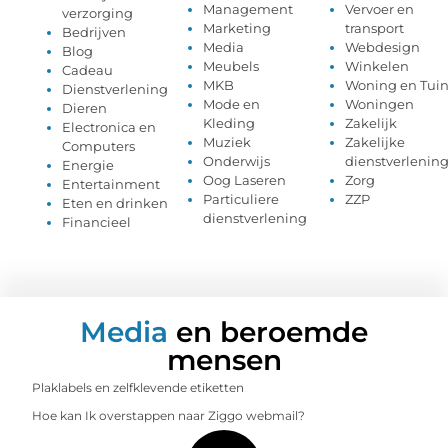
Management
Vervoer en
verzorging
Marketing
transport
Bedrijven
Media
Webdesign
Blog
Meubels
Winkelen
Cadeau
MKB
Woning en Tui
Dienstverlening
Mode en
Woningen
Dieren
Kleding
Zakelijk
Electronica en
Muziek
Zakelijke
Computers
Onderwijs
dienstverlenin
Energie
Oog Laseren
Zorg
Entertainment
Particuliere
ZZP
Eten en drinken
dienstverlening
Financieel
Media
en beroemde
mensen
Plaklabels en zelfklevende etiketten
Hoe kan Ik overstappen naar Ziggo webmail?