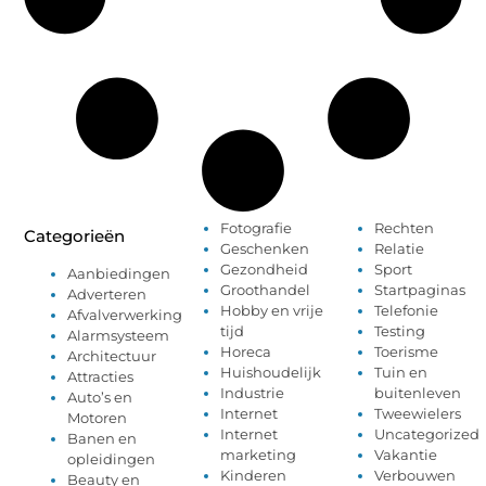
Fotografie
Rechten
Categorieën
Geschenken
Relatie
Gezondheid
Sport
Aanbiedingen
Groothandel
Startpaginas
Adverteren
Hobby en vrije
Telefonie
Afvalverwerking
tijd
Testing
Alarmsysteem
Horeca
Toerisme
Architectuur
Huishoudelijk
Tuin en
Attracties
Industrie
buitenleven
Auto’s en
Internet
Tweewielers
Motoren
Internet
Uncategorized
Banen en
marketing
Vakantie
opleidingen
Kinderen
Verbouwen
Beauty en