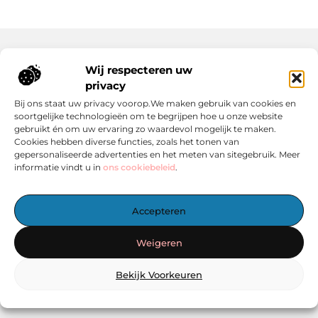
Wij respecteren uw
Onze informatie
privacy
Wat Zijn Goede Backlinks en Waarom Heb Jij Ze Nodig?
Hoe Kan Jij Online Geld Verdienen? Een Praktische Gids Voor Beginners
Bij ons staat uw privacy voorop.We maken gebruik van cookies en
soortgelijke technologieën om te begrijpen hoe u onze website
gebruikt én om uw ervaring zo waardevol mogelijk te maken.
Cookies hebben diverse functies, zoals het tonen van
gepersonaliseerde advertenties en het meten van sitegebruik. Meer
informatie vindt u in
ons cookiebeleid
.
Het Centrale Punt voor Blogs en Inspiratie
Accepteren
— Laat je inspireren door boeiende verhalen, handige tips en
informatieve artikelen – allemaal verzameld op één plek.
Weigeren
Start vandaag nog met ontdekken op linkzoekertje.nl!
Bekijk Voorkeuren
@2025
www.linkzoekertje.nl
.All Right Reserved.