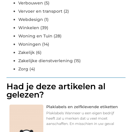
Verbouwen
(5)
Vervoer en transport
(2)
Webdesign
(1)
Winkelen
(39)
Woning en Tuin
(28)
Woningen
(14)
Zakelijk
(6)
Zakelijke dienstverlening
(15)
Zorg
(4)
Had je deze artikelen al
gelezen?
Plaklabels en zelfklevende etiketten
Plaklabels Wanneer u een eigen bedrijf
heeft zal u merken dat u veel moet
aanschaffen. En misschien in uw geval